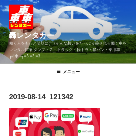
コ
ン
テ
ン
ツ
轟レンタカー
へ
働く人をもっと笑顔に(^^♪そんな想いをたっぷり乗せれる働く車を
ス
レンタル(^^)/ ダンプ・２ｔトラック・軽トラ・箱バン・乗用車
キ
┌┘車└┐=3 =3 =3
ッ
プ
メニュー
2019-08-14_121342