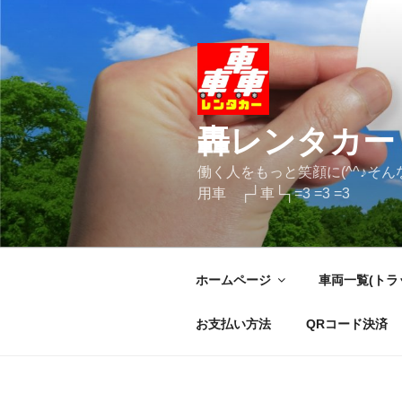
コ
ン
テ
ン
ツ
へ
轟レンタカー
ス
キ
働く人をもっと笑顔に(^^♪そ
ッ
用車 ┌┘車└┐=3 =3 =3
プ
ホームページ
車両一覧(トラ
お支払い方法
QRコード決済