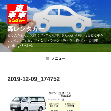
コ
ン
テ
ン
ツ
轟レンタカー
へ
働く人をもっと笑顔に(^^♪そんな想いをたっぷり乗せれる働く車を
ス
レンタル(^^)/ ダンプ・２ｔトラック・軽トラ・箱バン・乗用車
キ
┌┘車└┐=3 =3 =3
ッ
プ
メニュー
2019-12-09_174752